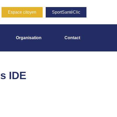
Espace citoyen
SportSantéClic
Organisation
Contact
es IDE