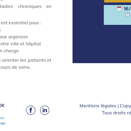
ladies chroniques en
 est essentiel pour :
s
 aux urgences
tre ville et hôpital
en charge
orienter les patients et
cours de soins.
Mentions légales
| Copy
Tous droits r
ons
page