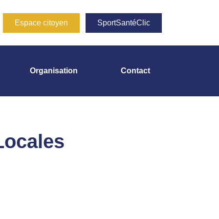
Espace citoyen
SportSantéClic
Organisation
Contact
Locales